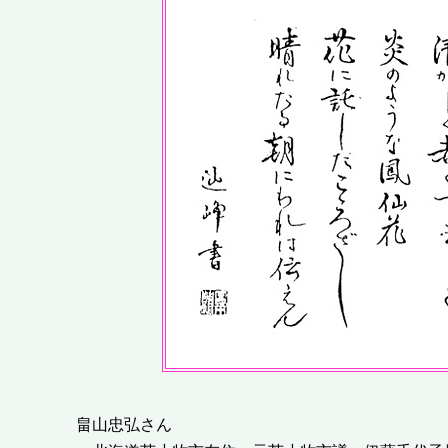
畠山忠弘さん