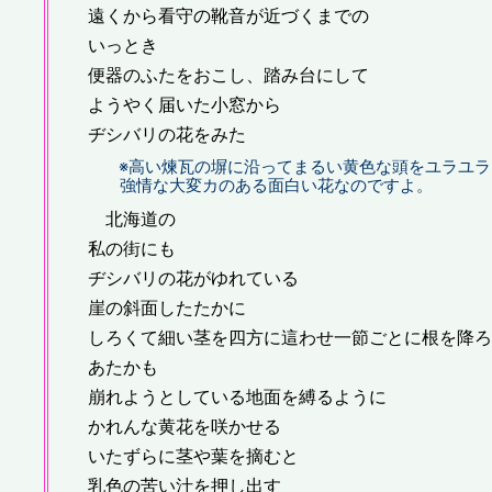
遠くから看守の靴音が近づくまでの
いっとき
便器のふたをおこし、踏み台にして
ようやく届いた小窓から
ヂシバリの花をみた
※高い煉瓦の塀に沿ってまるい黄色な頭をユラユラ
強情な大変カのある面白い花なのですよ。
北海道の
私の街にも
ヂシバリの花がゆれている
崖の斜面したたかに
しろくて細い茎を四方に這わせ一節ごとに根を降ろ
あたかも
崩れようとしている地面を縛るように
かれんな黄花を咲かせる
いたずらに茎や葉を摘むと
乳色の苦い汁を押し出す