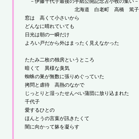
－伊藤千代子最後の手紙公開記念苫小牧の集い－
北海道 白老町 高橋 篤子
窓は 高くて小さいから
どんなに晴れていても
日光は朝の一瞬だけ
よろい戸だから外はまったく見えなかった
たたみ二枚の独房というところ
暗くて 異様な臭気
蜘蛛の巣が無数に張りめぐっていた
拷問と虐待 高熱のなかで
じっとりと湿ったせんべい蒲団に放り込まれた
千代子
愛するひとの
ほんとうの言葉が訊きたくて
闇に向かって躰を凝らす