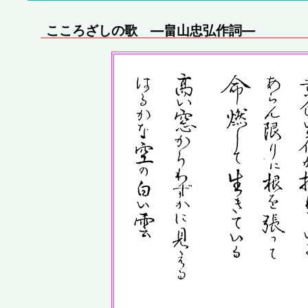
こころざしの歌 ―畠山忠弘作詞―